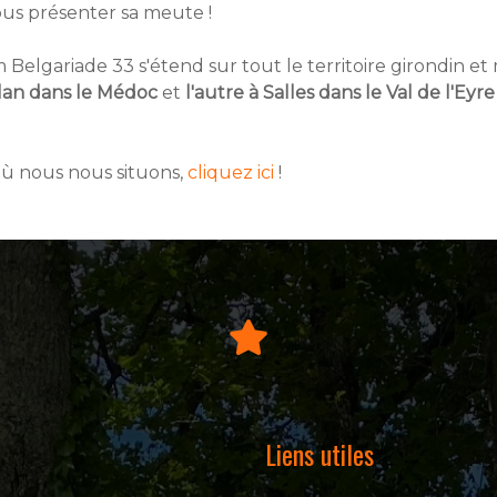
ous présenter sa meute !
elgariade 33 s'étend sur tout le territoire girondin et 
llan dans le Médoc
et
l'autre à Salles dans le Val de l'Eyr
où nous nous situons,
cliquez ici
!
Liens utiles