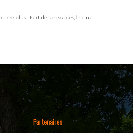
même plus... Fort de son succès, le club
e
!
Partenaires