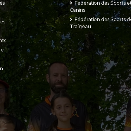
és
Fédération des Sports et 
Canins
Fédération des Sports d
nes
Traîneau
l
nts
ue
on