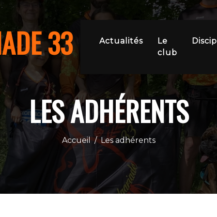
IADE 33
Actualités
Le
Discip
club
LES ADHÉRENTS
Accueil
/
Les adhérents