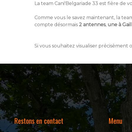
La team Cani'Belgariade 33 est fière de v
Comme vous le savez maintenant, la team B
compte désormais
2 antennes
,
une à Gai
Si vous souhaitez visualiser précisèment 
Restons en contact
Menu