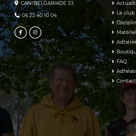
CANI'BELGARIADE 33
Actualit
Le club
06 22 40 10 04
Discipli
Matérie
Adhére
Boutiq
FAQ
Adhési
Contact